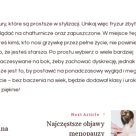
ry, które są prostsze w stylizacji. Unikaj więc fryzur zbyt
ądać na chałturnicze oraz zapuszczone. W miejsce t
esteś kimś, kto nosi grzywkę przez pełne życie, nie powin
, że jesteś starsza. Po prostu wybierz o wiele bardziej
wki zaczesywane na bok, żeby zachować dyskrecję, jednak
jsze jest to, by postawić na ponadczasowy wygląd i me
cie – bez baczenia na wiek, będzie dodawał klasy i uroku
 pięknie!
Next Article
Najczęstsze objawy
ana
menopauzy