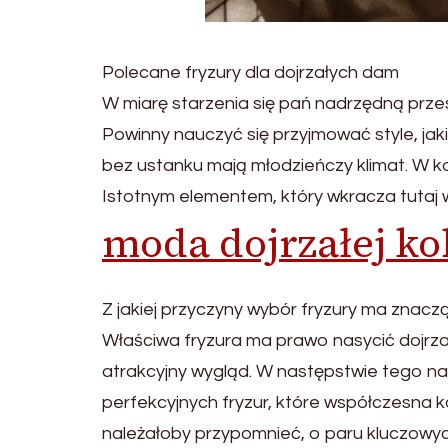
Polecane fryzury dla dojrzałych dam
W miarę starzenia się pań nadrzędną przes
Powinny nauczyć się przyjmować style, jak
bez ustanku mają młodzieńczy klimat. W koń
Istotnym elementem, który wkracza tutaj w
moda dojrzałej ko
Z jakiej przyczyny wybór fryzury ma znac
Właściwa fryzura ma prawo nasycić dojrza
atrakcyjny wygląd. W następstwie tego nal
perfekcyjnych fryzur, które współczesna 
należałoby przypomnieć, o paru kluczowyc