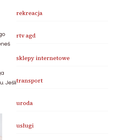
rekreacja
ego
rtv agd
ieneś
sklepy internetowe
ga
transport
. Jeśli
uroda
usługi