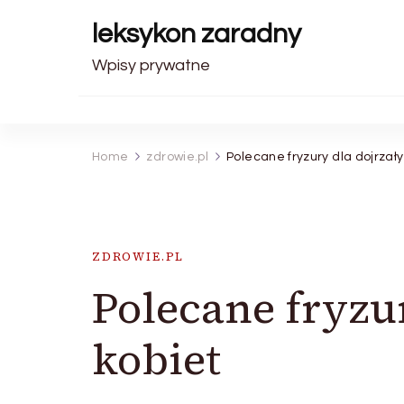
leksykon zaradny
Wpisy prywatne
Home
zdrowie.pl
Polecane fryzury dla dojrzał
ZDROWIE.PL
Polecane fryzu
kobiet