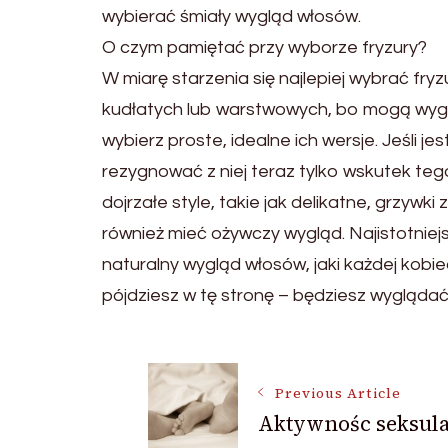
wybierać śmiały wygląd włosów.
O czym pamiętać przy wyborze fryzury?
W miarę starzenia się najlepiej wybrać fryzu
kudłatych lub warstwowych, bo mogą wygl
wybierz proste, idealne ich wersje. Jeśli j
rezygnować z niej teraz tylko wskutek tego
dojrzałe style, takie jak delikatne, grzy
również mieć ożywczy wygląd. Najistotnie
naturalny wygląd włosów, jaki każdej kobie
pójdziesz w tę stronę – będziesz wyglądać
Post
Previous Article
Aktywnośc seksul