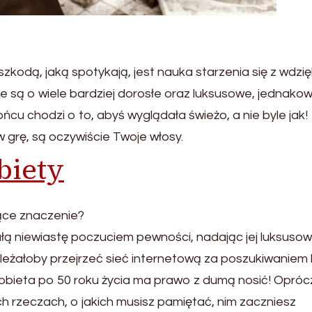
zkodą, jaką spotykają, jest nauka starzenia się z wdzię
ie są o wiele bardziej dorosłe oraz luksusowe, jednako
cu chodzi o to, abyś wyglądała świeżo, a nie byle jak!
 grę, są oczywiście Twoje włosy.
biety
zące znaczenie?
łą niewiastę poczuciem pewności, nadając jej luksusow
eżałoby przejrzeć sieć internetową za poszukiwaniem l
kobieta po 50 roku życia ma prawo z dumą nosić! Opróc
h rzeczach, o jakich musisz pamiętać, nim zaczniesz