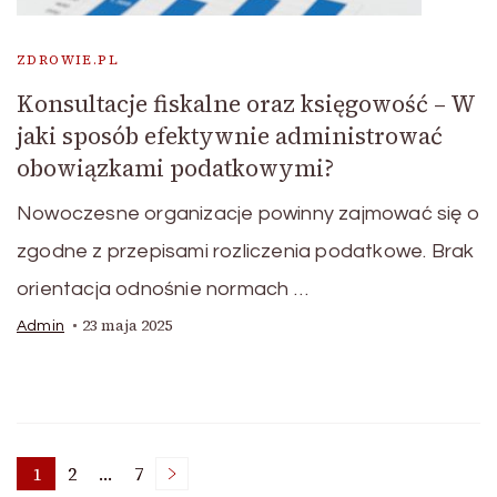
ZDROWIE.PL
Konsultacje fiskalne oraz księgowość – W
jaki sposób efektywnie administrować
obowiązkami podatkowymi?
Nowoczesne organizacje powinny zajmować się o
zgodne z przepisami rozliczenia podatkowe. Brak
orientacja odnośnie normach …
23 maja 2025
Admin
Nawigacja
1
2
…
7
Page
Page
Page