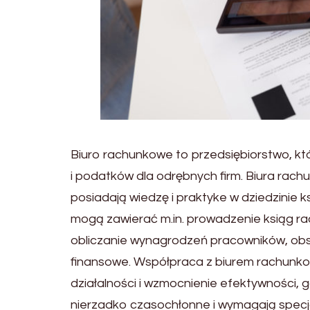
Biuro rachunkowe to przedsiębiorstwo, kt
i podatków dla odrębnych firm. Biura rach
posiadają wiedzę i praktyke w dziedzinie 
mogą zawierać m.in. prowadzenie ksiąg r
obliczanie wynagrodzeń pracowników, obs
finansowe. Współpraca z biurem rachunko
działalności i wzmocnienie efektywności,
nierzadko czasochłonne i wymagają specja