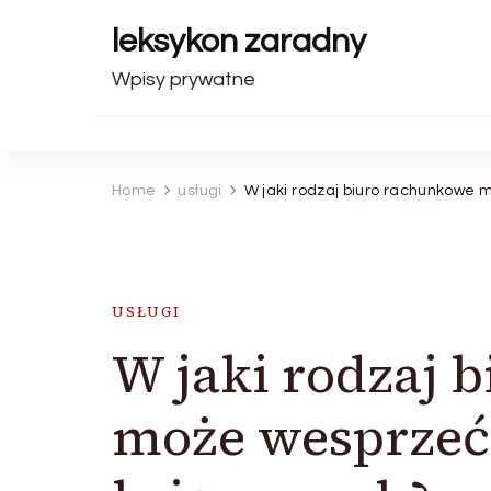
leksykon zaradny
Wpisy prywatne
Home
usługi
W jaki rodzaj biuro rachunkowe
USŁUGI
W jaki rodzaj 
może wesprzeć