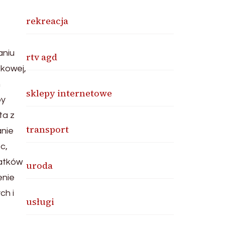
rekreacja
aniu
rtv agd
tkowej,
m
sklepy internetowe
by
ta z
transport
nie
c,
datków
uroda
enie
ch i
usługi