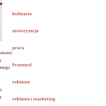
kulinaria
motoryzacja
praca
owości
y
Przemysł
kowego
reklama
j
ą
reklama i marketing