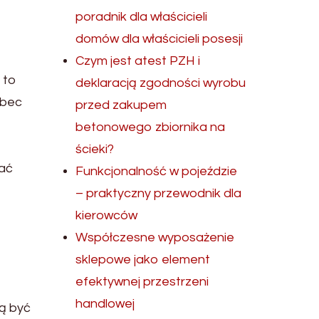
poradnik dla właścicieli
domów dla właścicieli posesji
Czym jest atest PZH i
 to
deklaracją zgodności wyrobu
obec
przed zakupem
betonowego zbiornika na
ścieki?
dać
Funkcjonalność w pojeździe
– praktyczny przewodnik dla
kierowców
Współczesne wyposażenie
sklepowe jako element
efektywnej przestrzeni
handlowej
ą być