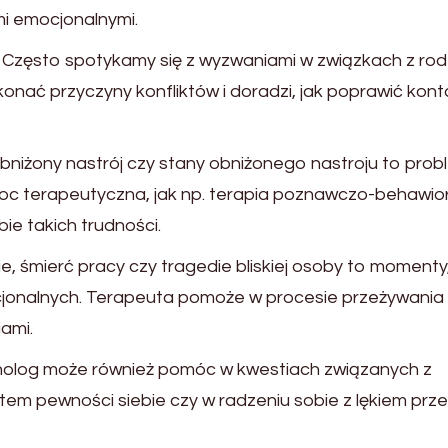
i emocjonalnymi.
: Często spotykamy się z wyzwaniami w związkach z rod
nać przyczyny konfliktów i doradzi, jak poprawić kont
 obniżony nastrój czy stany obniżonego nastroju to prob
c terapeutyczna, jak np. terapia poznawczo-behawior
ie takich trudności.
ie, śmierć pracy czy tragedie bliskiej osoby to momenty
onalnych. Terapeuta pomoże w procesie przeżywania 
ami.
holog może również pomóc w kwestiach związanych z
em pewności siebie czy w radzeniu sobie z lękiem prz