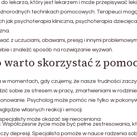
o lekarza, który jest lekarzem i może przepisywać leki
 różnorodnych technikach pomocowych. Terapeuci mog
ich jak psychoterapia kliniczna, psychoterapia dziecięca
zna.
ć z uczuciami, obawami, presją i innymi problemowym
bie i znaleźć sposób na rozwiązanie wyzwań.
o warto skorzystać z pomo
a w momentach, gdy czujemy, że nasze trudności zaczy
zić sobie ze stresem w pracy, zmartwieniami w rodzinie
cjonowanie. Psycholog może pomóc nie tylko w pokonyw
glądzie własnych reakcji i emocji.
 specjalisty może okazać się nieoceniona:
ć
: Współczesne życie może być pełne zestresowania, k
czy depresji. Specjalista pomoże w nauce radzenia sob