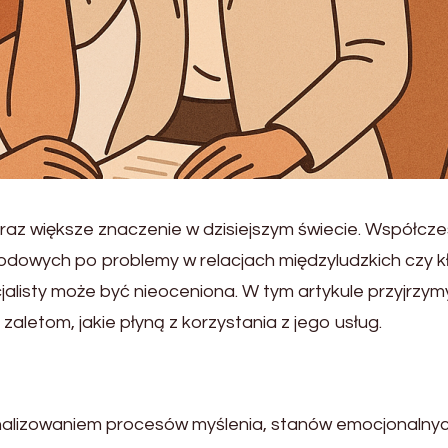
oraz większe znaczenie w dzisiejszym świecie. Współcz
odowych po problemy w relacjach międzyludzkich czy k
listy może być nieoceniona. W tym artykule przyjrzymy
aletom, jakie płyną z korzystania z jego usług.
ę analizowaniem procesów myślenia, stanów emocjonalny