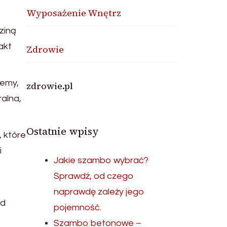
Wyposażenie Wnętrz
ziną
akt
Zdrowie
lemy,
zdrowie.pl
alna,
Ostatnie wpisy
, które
i
Jakie szambo wybrać?
Sprawdź, od czego
naprawdę zależy jego
ed
pojemność.
Szambo betonowe –