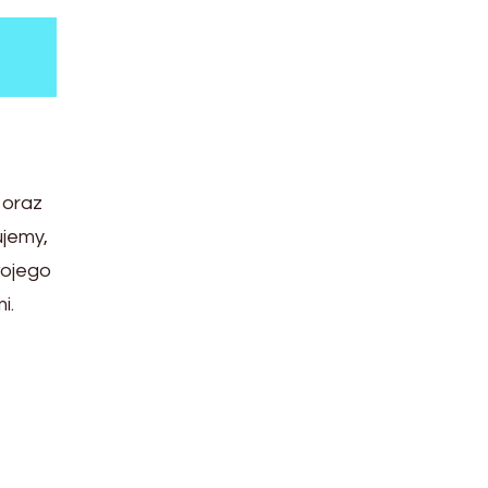
 oraz
ujemy,
wojego
i.