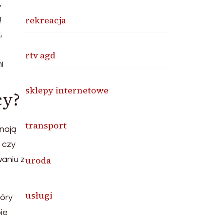
,
rekreacja
ą
,
rtv agd
i
sklepy internetowe
cy?
transport
nają
 czy
uroda
aniu z
usługi
tóry
ie