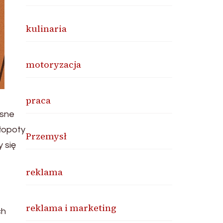
kulinaria
motoryzacja
praca
esne
łopoty
Przemysł
 się
reklama
reklama i marketing
ch