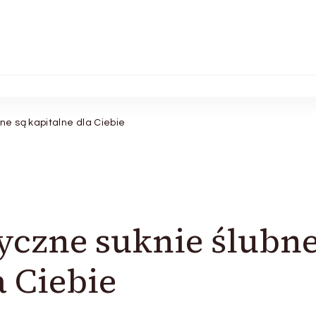
e są kapitalne dla Ciebie
czne suknie ślubn
a Ciebie