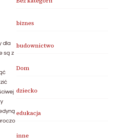
Bez kategorii
biznes
 dla
budownictwo
e są z
Dom
jąć
zić
dziecko
ściwej
zy
jedyną
edukacja
 uroczo
inne