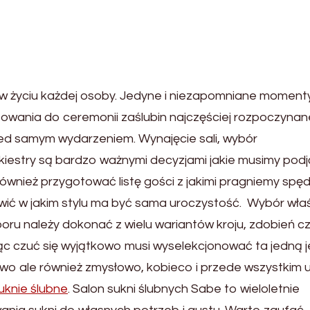
 w życiu każdej osoby. Jedyne i niezapomniane momenty
towania do ceremonii zaślubin najczęściej rozpoczynan
zed samym wydarzeniem. Wynajęcie sali, wybór
kiestry są bardzo ważnymi decyzjami jakie musimy pod
również przygotować listę gości z jakimi pragniemy spęd
wić w jakim stylu ma być sama uroczystość. Wybór wła
boru należy dokonać z wielu wariantów kroju, zdobień c
c czuć się wyjątkowo musi wyselekcjonować ta jedną 
rtowo ale również zmysłowo, kobieco i przede wszystkim
knie ślubne
. Salon sukni ślubnych Sabe to wieloletnie