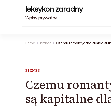
leksykon zaradny
Wpisy prywatne
Home
biznes
Czemu romantyczne suknie ślubn
BIZNES
Czemu romanty
są kapitalne dl