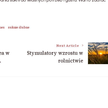
nia sukni do własnych potrzeb i gustu. Warto zaufać
nes
suknie ślubne
Next Article
ea w
Stymulatory wzrostu w
.
rolnictwie