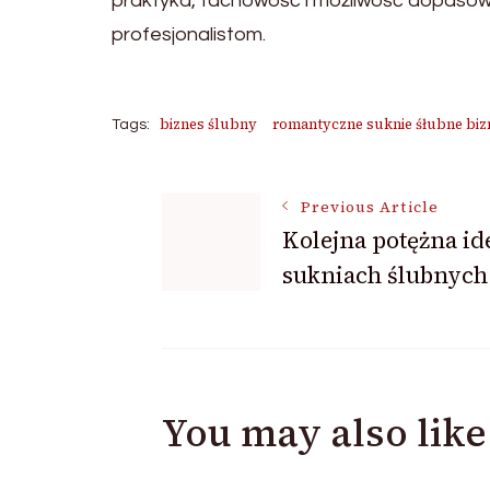
praktyka, fachowość i możliwość dopasowa
profesjonalistom.
biznes ślubny
romantyczne suknie śłubne biz
Tags:
Post
Previous Article
Kolejna potężna id
sukniach ślubnych
Navigation
You may also like