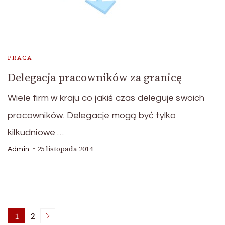
PRACA
Delegacja pracowników za granicę
Wiele firm w kraju co jakiś czas deleguje swoich
pracowników. Delegacje mogą być tylko
kilkudniowe …
25 listopada 2014
Admin
Nawigacja
1
2
Page
Page