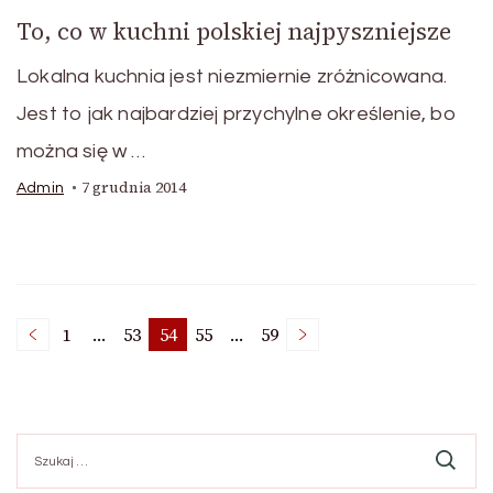
To, co w kuchni polskiej najpyszniejsze
Lokalna kuchnia jest niezmiernie zróżnicowana.
Jest to jak najbardziej przychylne określenie, bo
można się w …
7 grudnia 2014
Admin
Nawigacja
1
…
53
54
55
…
59
Page
Page
Page
Page
Page
po
Szukaj:
wpisach